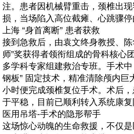
注。患者因机械臂重击，颈椎出现
损，当场陷入高位截瘫、心跳骤停
上海 “身首离断” 患者获救
接到急救后，由袁文终身教授、陈
师”奖获得者领衔组成的骨科核心
多学科专家组建救治专班。手术中
钢板” 固定技术，精准清除颅内巨
小时便完成颈椎复位手术。术后，
于平稳，目前已顺利转入系统康复
医用吊塔-手术的隐形帮手
这场惊心动魄的生命救援，不仅是