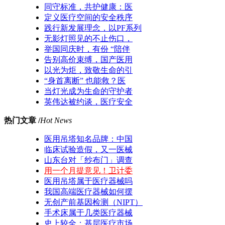
同守标准，共护健康：医
定义医疗空间的安全秩序
践行新发展理念，以PF系列
无影灯照见的不止伤口，
举国同庆时，有份 “陪伴
告别高价束缚，国产医用
以光为炬，致敬生命的引
“身首离断” 也能救？医
当灯光成为生命的守护者
英伟达被约谈，医疗安全
热门文章 /
Hot News
医用吊塔知名品牌：中国
临床试验造假，又一医械
山东台对「纱布门」调查
用一个月提意见！卫计委
医用吊塔属于医疗器械吗
我国高端医疗器械如何摆
无创产前基因检测（NIPT）
手术床属于几类医疗器械
史上较全：基层医疗市场