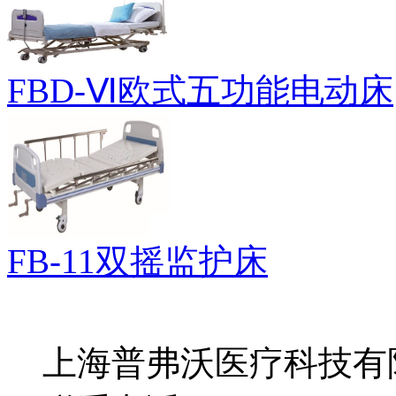
FBD-Ⅵ欧式五功能电动床
FB-11双摇监护床
上海普弗沃医疗科技有